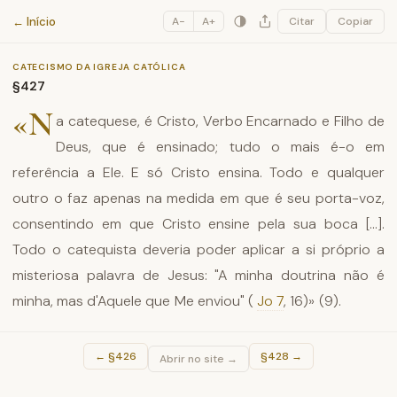
Catecismo da Igreja Católica
← Início
A−
A+
Citar
Copiar
CATECISMO DA IGREJA CATÓLICA
§427
«N
a catequese, é Cristo, Verbo Encarnado e Filho de
Deus, que é ensinado; tudo o mais é-o em
referência a Ele. E só Cristo ensina. Todo e qualquer
outro o faz apenas na medida em que é seu porta-voz,
consentindo em que Cristo ensine pela sua boca [...].
Todo o catequista deveria poder aplicar a si próprio a
misteriosa palavra de Jesus: "A minha doutrina não é
minha, mas d'Aquele que Me enviou" (
Jo 7
, 16)» (9).
←
§426
§428
→
Abrir no site →