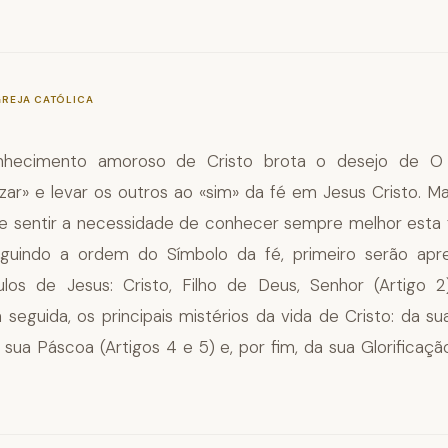
—
§429
GREJA CATÓLICA
nhecimento amoroso de Cristo brota o desejo de O 
izar» e levar os outros ao «sim» da fé em Jesus Cristo. 
e sentir a necessidade de conhecer sempre melhor esta
seguindo a ordem do Símbolo da fé, primeiro serão apr
ítulos de Jesus: Cristo, Filho de Deus, Senhor (Artigo 
 seguida, os principais mistérios da vida de Cristo: da s
a sua Páscoa (Artigos 4 e 5) e, por fim, da sua Glorificaçã