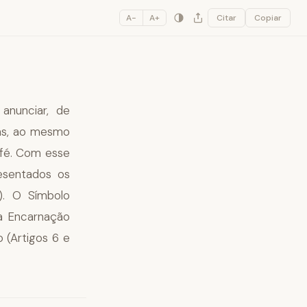
A−
A+
Citar
Copiar
anunciar, de
Mas, ao mesmo
 fé. Com esse
esentados os
2). O Símbolo
ua Encarnação
o (Artigos 6 e