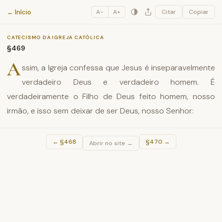
Catecismo da Igreja Católica
← Início
A−
A+
Citar
Copiar
CATECISMO DA IGREJA CATÓLICA
§469
A
ssim, a Igreja confessa que Jesus é inseparavelmente
verdadeiro Deus e verdadeiro homem. É
verdadeiramente o Filho de Deus feito homem, nosso
irmão, e isso sem deixar de ser Deus, nosso Senhor:
←
§468
§470
→
Abrir no site →