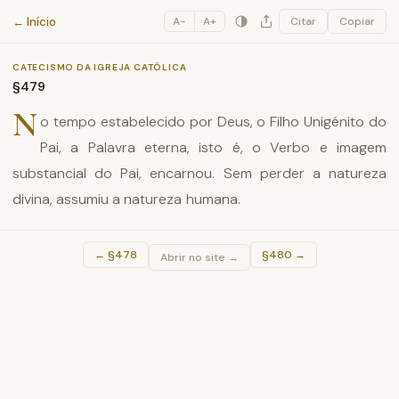
Catecismo da Igreja Católica
← Início
A−
A+
Citar
Copiar
CATECISMO DA IGREJA CATÓLICA
§479
N
o tempo estabelecido por Deus, o Filho Unigénito do
Pai, a Palavra eterna, isto é, o Verbo e imagem
substancial do Pai, encarnou. Sem perder a natureza
divina, assumiu a natureza humana.
←
§478
§480
→
Abrir no site →