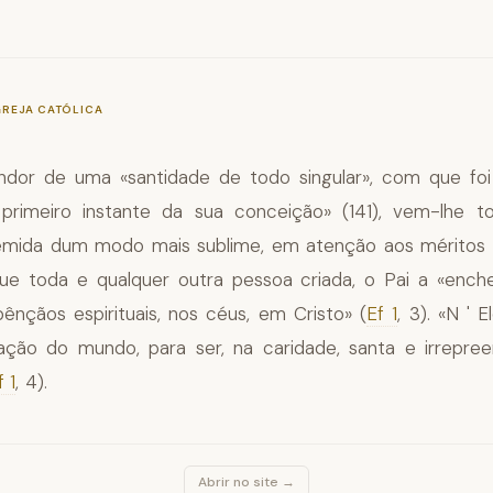
—
§492
GREJA CATÓLICA
ndor de uma «santidade de todo singular», com que foi
primeiro instante da sua conceição» (141), vem-lhe t
«remida dum modo mais sublime, em atenção aos méritos 
que toda e qualquer outra pessoa criada, o Pai a «enc
ênçãos espirituais, nos céus, em Cristo» (
Ef 1
, 3). «N ' 
ação do mundo, para ser, na caridade, santa e irrepree
f 1
, 4).
Abrir no site →