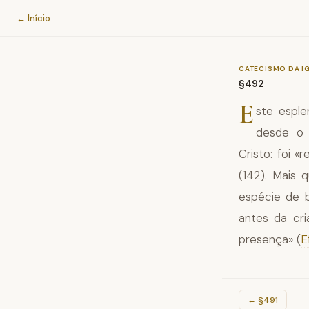
Catecismo da Igreja Católica
← Início
CATECISMO DA I
§492
E
ste esple
desde o 
Cristo: foi 
(142). Mais 
espécie de b
antes da cri
presença» (
E
←
§491