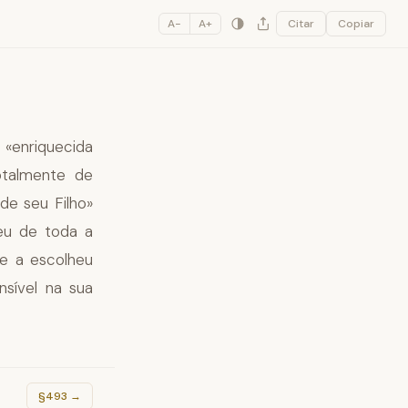
A−
A+
Citar
Copiar
 «enriquecida
otalmente de
de seu Filho»
heu de toda a
Ele a escolheu
nsível na sua
§493
→