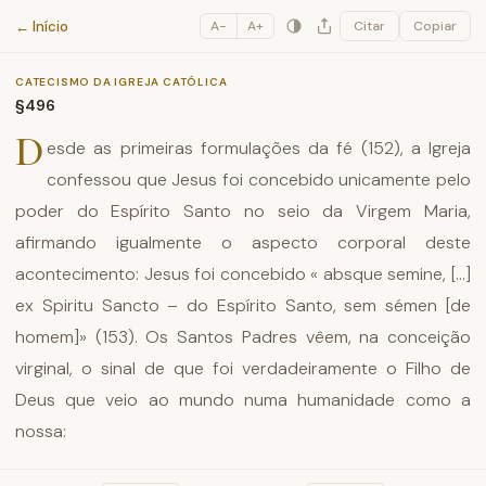
Catecismo da Igreja Católica
← Início
A−
A+
Citar
Copiar
CATECISMO DA IGREJA CATÓLICA
§496
D
esde as primeiras formulações da fé (152), a Igreja
confessou que Jesus foi concebido unicamente pelo
poder do Espírito Santo no seio da Virgem Maria,
afirmando igualmente o aspecto corporal deste
acontecimento: Jesus foi concebido « absque semine, [...]
ex Spiritu Sancto – do Espírito Santo, sem sémen [de
homem]» (153). Os Santos Padres vêem, na conceição
virginal, o sinal de que foi verdadeiramente o Filho de
Deus que veio ao mundo numa humanidade como a
nossa: