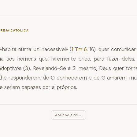
—
§52
GREJA CATÓLICA
«habita numa luz inacessível» (
1 Tm 6
, 16), quer comunicar
ina aos homens que livremente criou, para fazer deles,
s adoptivos (3). Revelando-Se a Si mesmo, Deus quer tor
Lhe responderem, de O conhecerem e de O amarem, mui
e seriam capazes por si próprios.
Abrir no site →