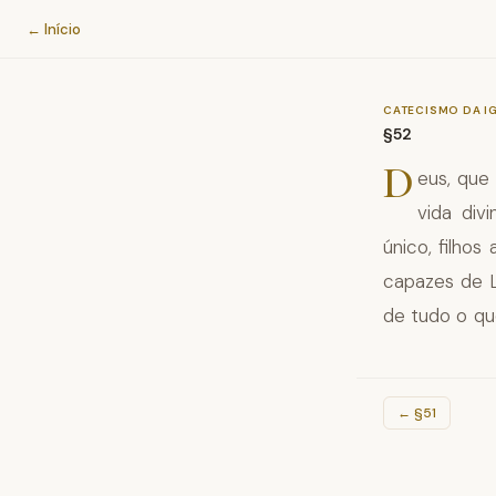
Catecismo da Igreja Católica
← Início
CATECISMO DA I
§52
D
eus, que 
vida div
único, filho
capazes de 
de tudo o qu
←
§51