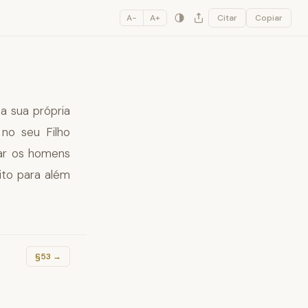
A−
A+
Citar
Copiar
 a sua própria
 no seu Filho
nar os homens
to para além
§53
→