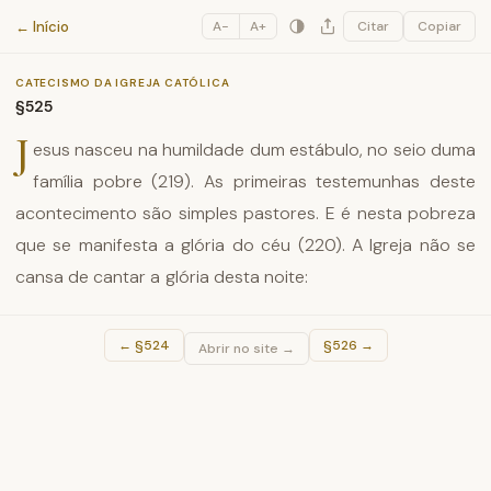
Catecismo da Igreja Católica
← Início
A−
A+
Citar
Copiar
CATECISMO DA IGREJA CATÓLICA
§525
J
esus nasceu na humildade dum estábulo, no seio duma
família pobre (219). As primeiras testemunhas deste
acontecimento são simples pastores. E é nesta pobreza
que se manifesta a glória do céu (220). A Igreja não se
cansa de cantar a glória desta noite:
←
§524
§526
→
Abrir no site →