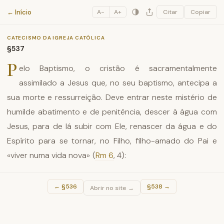
Catecismo da Igreja Católica
← Início
A−
A+
Citar
Copiar
CATECISMO DA IGREJA CATÓLICA
§537
P
elo Baptismo, o cristão é sacramentalmente
assimilado a Jesus que, no seu baptismo, antecipa a
sua morte e ressurreição. Deve entrar neste mistério de
humilde abatimento e de penitência, descer à água com
Jesus, para de lá subir com Ele, renascer da água e do
Espírito para se tornar, no Filho, filho-amado do Pai e
«viver numa vida nova» (
Rm 6
, 4):
←
§536
§538
→
Abrir no site →