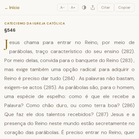
Catecismo da Igreja Católica
← Início
A−
A+
Citar
Copiar
CATECISMO DA IGREJA CATÓLICA
§546
J
esus chama para entrar no Reino, por meio de
parábolas, traço característico do seu ensino (282).
Por meio delas, convida para o banquete do Reino (283) ,
mas exige também uma opção radical: para adquirir o
Reino é preciso dar tudo (284) . As palavras não bastam,
exigem-se actos (285). As parábolas são, para o homem,
uma espécie de espelho: como é que ele recebe a
Palavra? Como chão duro, ou como terra boa? (286)
Que faz ele dos talentos recebidos? (287) Jesus e a
presença do Reino neste mundo estão secretamente no
coração das parábolas. É preciso entrar no Reino, quer