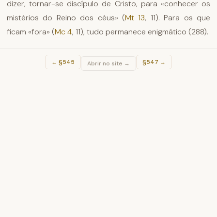
dizer, tornar-se discípulo de Cristo, para «conhecer os
mistérios do Reino dos céus» (
Mt 13
, 11). Para os que
ficam «fora» (
Mc 4
, 11), tudo permanece enigmático (288).
←
§545
§547
→
Abrir no site →