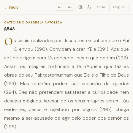
Catecismo da Igreja Católica
← Início
A−
A+
Citar
Copiar
CATECISMO DA IGREJA CATÓLICA
§548
O
s sinais realizados por Jesus testemunham que o Pai
O enviou (290). Convidam a crer n'Ele (291). Aos que
se Lhe dirigem com fé, concede-lhes o que pedem (292).
Assim, os milagres fortificam a fé n'Aquele que faz as
obras do seu Pai: testemunham que Ele é o Filho de Deus
(293). Mas também podem ser «ocasião de queda»
(294). Eles não pretendem satisfazer a curiosidade nem
desejos mágicos. Apesar de os seus milagres serem tão
evidentes, Jesus é rejeitado por alguns (295); chega
mesmo a ser acusado de agir pelo poder dos demónios
(296).