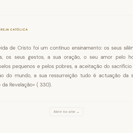
—
§561
GREJA CATÓLICA
ida de Cristo foi um contínuo ensinamento: os seus silên
es, os seus gestos, a sua oração, o seu amor pelo 
pelos pequenos e pelos pobres, a aceitação do sacrifício 
ão do mundo, a sua ressurreição tudo é actuação da s
da Revelação» ( 330).
Abrir no site →