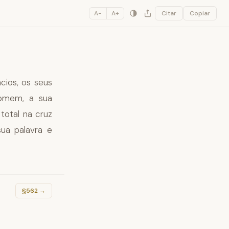
A−
A+
Citar
Copiar
cios, os seus
homem, a sua
total na cruz
ua palavra e
§562
→