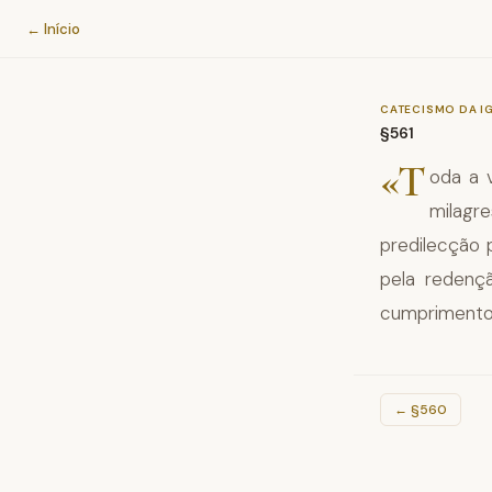
Catecismo da Igreja Católica
← Início
CATECISMO DA I
§561
«T
oda a v
milagr
predilecção 
pela redenç
cumprimento 
←
§560