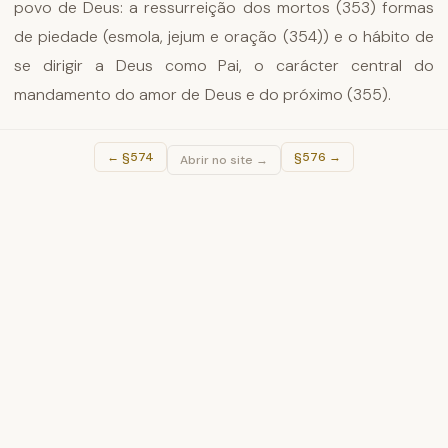
povo de Deus: a ressurreição dos mortos (353) formas
de piedade (esmola, jejum e oração (354)) e o hábito de
se dirigir a Deus como Pai, o carácter central do
mandamento do amor de Deus e do próximo (355).
←
§574
§576
→
Abrir no site →