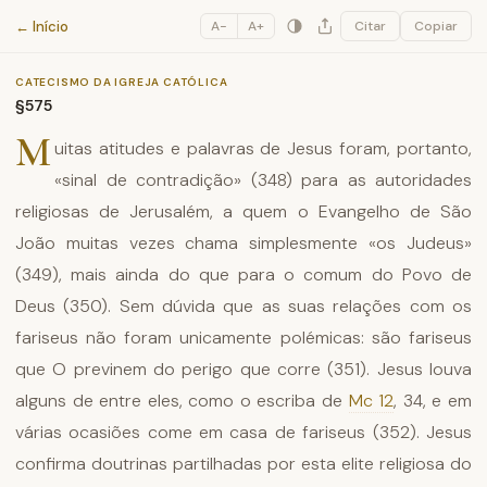
Catecismo da Igreja Católica
← Início
A−
A+
Citar
Copiar
CATECISMO DA IGREJA CATÓLICA
§575
M
uitas atitudes e palavras de Jesus foram, portanto,
«sinal de contradição» (348) para as autoridades
religiosas de Jerusalém, a quem o Evangelho de São
João muitas vezes chama simplesmente «os Judeus»
(349), mais ainda do que para o comum do Povo de
Deus (350). Sem dúvida que as suas relações com os
fariseus não foram unicamente polémicas: são fariseus
que O previnem do perigo que corre (351). Jesus louva
alguns de entre eles, como o escriba de
Mc 12
, 34, e em
várias ocasiões come em casa de fariseus (352). Jesus
confirma doutrinas partilhadas por esta elite religiosa do