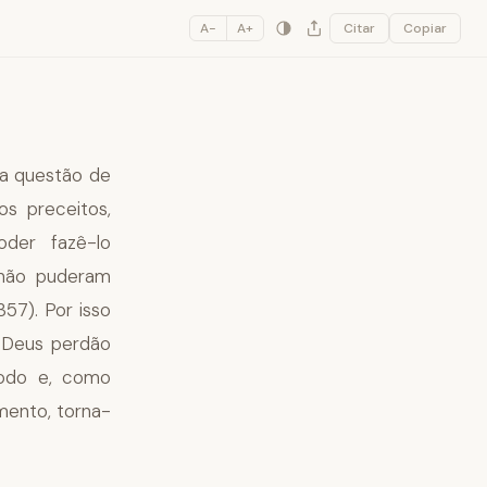
A−
A+
Citar
Copiar
zia questão de
s preceitos,
der fazê-lo
 não puderam
57). Por isso
a Deus perdão
todo e, como
mento, torna-