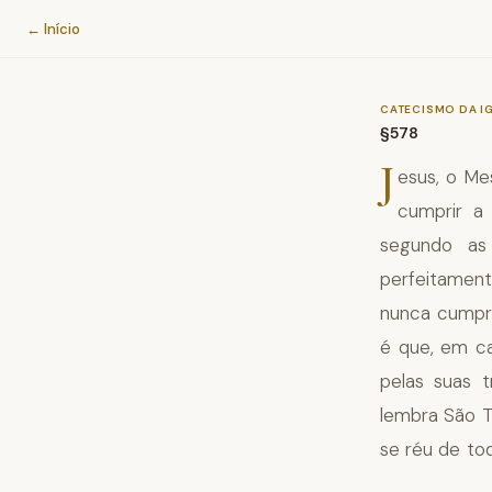
Catecismo da Igreja Católica
← Início
CATECISMO DA I
§578
J
esus, o Mes
cumprir a
segundo as
perfeitamen
nunca cumpri
é que, em ca
pelas suas 
lembra São T
se réu de to