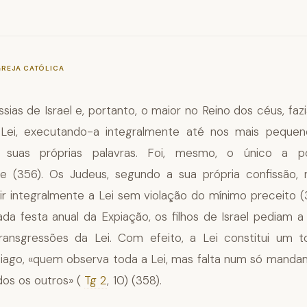
—
§578
GREJA CATÓLICA
sias de Israel e, portanto, o maior no Reino dos céus, fa
 Lei, executando-a integralmente até nos mais pequeno
 suas próprias palavras. Foi, mesmo, o único a po
te (356). Os Judeus, segundo a sua própria confissão,
r integralmente a Lei sem violação do mínimo preceito (3
da festa anual da Expiação, os filhos de Israel pediam 
transgressões da Lei. Com efeito, a Lei constitui um 
iago, «quem observa toda a Lei, mas falta num só manda
dos os outros» (
Tg 2
, 10) (358).