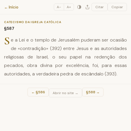
Catecismo da Igreja Católica
← Início
A−
A+
Citar
Copiar
CATECISMO DA IGREJA CATÓLICA
§587
S
e a Lei e o templo de Jerusalém puderam ser ocasião
de «contradição» (392) entre Jesus e as autoridades
religiosas de Israel, o seu papel na redenção dos
pecados, obra divina por excelência, foi, para essas
autoridades, a verdadeira pedra de escândalo (393).
←
§586
§588
→
Abrir no site →