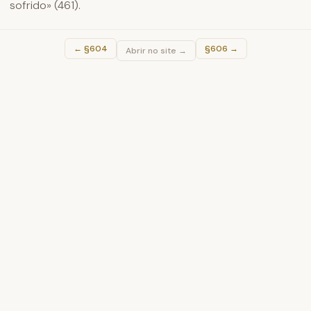
sofrido» (461).
←
§604
§606
→
Abrir no site →