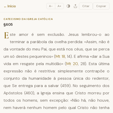
Catecismo da Igreja Católica
← Início
A−
A+
Citar
Copiar
CATECISMO DA IGREJA CATÓLICA
§605
E
ste amor é sem exclusão. Jesus lembrou-o ao
terminar a parábola da ovelha perdida: «Assim, não é
da vontade do meu Pai, que está nos céus, que se perca
um só destes pequeninos» (
Mt 18
, 14). E afirma «dar a Sua
vida em resgate pela multidão» (
Mt 20
, 28). Esta última
expressão não é restritiva: simplesmente contrapõe o
conjunto da humanidade à pessoa única do redentor,
que Se entrega para a salvar (459). No seguimento dos
Apóstolos (460), a Igreja ensina que Cristo morreu por
todos os homens, sem excepção: «Não há, não houve,
nem haverá nenhum homem pelo qual Cristo não tenha