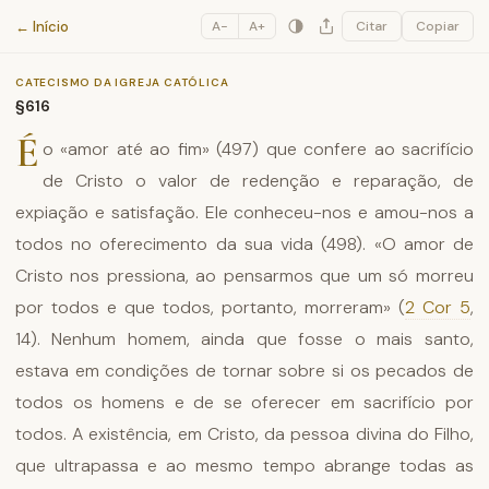
Catecismo da Igreja Católica
← Início
A−
A+
Citar
Copiar
CATECISMO DA IGREJA CATÓLICA
§616
É
o «amor até ao fim» (497) que confere ao sacrifício
de Cristo o valor de redenção e reparação, de
expiação e satisfação. Ele conheceu-nos e amou-nos a
todos no oferecimento da sua vida (498). «O amor de
Cristo nos pressiona, ao pensarmos que um só morreu
por todos e que todos, portanto, morreram» (
2 Cor 5
,
14). Nenhum homem, ainda que fosse o mais santo,
estava em condições de tornar sobre si os pecados de
todos os homens e de se oferecer em sacrifício por
todos. A existência, em Cristo, da pessoa divina do Filho,
que ultrapassa e ao mesmo tempo abrange todas as