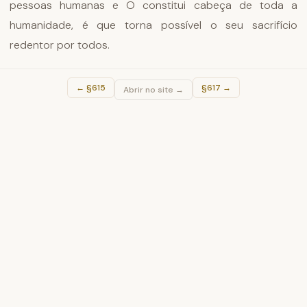
pessoas humanas e O constitui cabeça de toda a
humanidade, é que torna possível o seu sacrifício
redentor por todos.
←
§615
§617
→
Abrir no site →