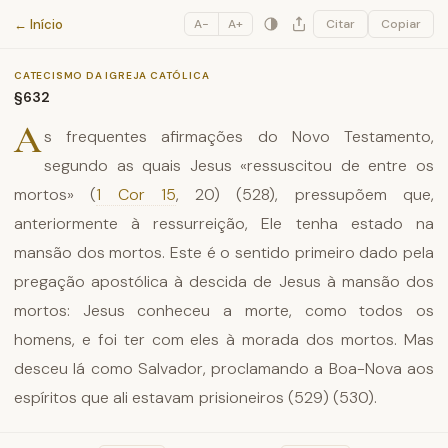
Catecismo da Igreja Católica
← Início
A−
A+
Citar
Copiar
CATECISMO DA IGREJA CATÓLICA
§632
A
s frequentes afirmações do Novo Testamento,
segundo as quais Jesus «ressuscitou de entre os
mortos» (
1 Cor 15
, 20) (528), pressupõem que,
anteriormente à ressurreição, Ele tenha estado na
mansão dos mortos. Este é o sentido primeiro dado pela
pregação apostólica à descida de Jesus à mansão dos
mortos: Jesus conheceu a morte, como todos os
homens, e foi ter com eles à morada dos mortos. Mas
desceu lá como Salvador, proclamando a Boa-Nova aos
espíritos que ali estavam prisioneiros (529) (530).