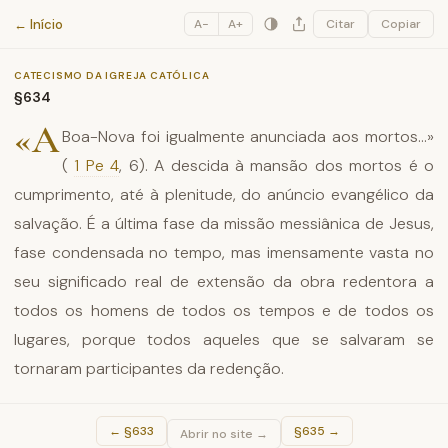
Catecismo da Igreja Católica
← Início
A−
A+
Citar
Copiar
CATECISMO DA IGREJA CATÓLICA
§634
«A
Boa-Nova foi igualmente anunciada aos mortos...»
(
1 Pe 4
, 6). A descida à mansão dos mortos é o
cumprimento, até à plenitude, do anúncio evangélico da
salvação. É a última fase da missão messiânica de Jesus,
fase condensada no tempo, mas imensamente vasta no
seu significado real de extensão da obra redentora a
todos os homens de todos os tempos e de todos os
lugares, porque todos aqueles que se salvaram se
tornaram participantes da redenção.
←
§633
§635
→
Abrir no site →