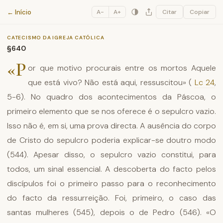
Catecismo da Igreja Católica
← Início
A−
A+
Citar
Copiar
CATECISMO DA IGREJA CATÓLICA
§640
«P
or que motivo procurais entre os mortos Aquele
que está vivo? Não está aqui, ressuscitou» (
Lc 24
,
5-6). No quadro dos acontecimentos da Páscoa, o
primeiro elemento que se nos oferece é o sepulcro vazio.
Isso não é, em si, uma prova directa. A ausência do corpo
de Cristo do sepulcro poderia explicar-se doutro modo
(544). Apesar disso, o sepulcro vazio constitui, para
todos, um sinal essencial. A descoberta do facto pelos
discípulos foi o primeiro passo para o reconhecimento
do facto da ressurreição. Foi, primeiro, o caso das
santas mulheres (545), depois o de Pedro (546). «O