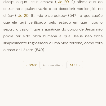
discípulo que Jesus amava» (
Jo 20
, 2) afirma que, ao
entrar no sepulcro vazio e ao descobrir «os lençóis no
chão» (
Jo 20
, 6), «viu e acreditou» (547); o que supõe
que ele terá verificado, pelo estado em que ficou o
sepulcro vazio "', que a ausência do corpo de Jesus não
podia ter sido obra humana e que Jesus não tinha
simplesmente regressado a uma vida terrena, como fora
o caso de Lázaro (549).
←
§639
§641
→
Abrir no site →