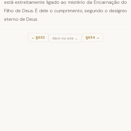
está estreitamente ligado ao mistério da Encarnação do
Filho de Deus. É dele o cumprimento, segundo o desígnio
eterno de Deus.
←
§652
§654
→
Abrir no site →