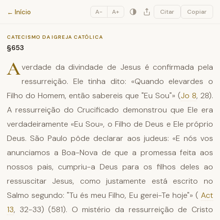
Catecismo da Igreja Católica
← Início
A−
A+
Citar
Copiar
CATECISMO DA IGREJA CATÓLICA
§653
A
verdade da divindade de Jesus é confirmada pela
ressurreição. Ele tinha dito: «Quando elevardes o
Filho do Homem, então sabereis que "Eu Sou"» (
Jo 8
, 28).
A ressurreição do Crucificado demonstrou que Ele era
verdadeiramente «Eu Sou», o Filho de Deus e Ele próprio
Deus. São Paulo pôde declarar aos judeus: «E nós vos
anunciamos a Boa-Nova de que a promessa feita aos
nossos pais, cumpriu-a Deus para os filhos deles ao
ressuscitar Jesus, como justamente está escrito no
Salmo segundo: "Tu és meu Filho, Eu gerei-Te hoje"» (
Act
13
, 32-33) (581). O mistério da ressurreição de Cristo