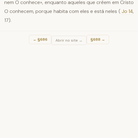
nem O conhece», enquanto aqueles que crêem em Cristo
O conhecem, porque habita com eles e está neles (
Jo 14
,
17).
←
§686
§688
→
Abrir no site →