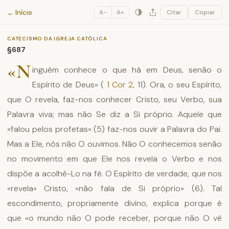
Catecismo da Igreja Católica
← Início
A−
A+
Citar
Copiar
CATECISMO DA IGREJA CATÓLICA
§687
«N
inguém conhece o que há em Deus, senão o
Espírito de Deus» (
1 Cor 2
, 11). Ora, o seu Espírito,
que O revela, faz-nos conhecer Cristo, seu Verbo, sua
Palavra viva; mas não Se diz a Si próprio. Aquele que
«falou pelos profetas» (5) faz-nos ouvir a Palavra do Pai.
Mas a Ele, nós não O ouvimos. Não O conhecemos senão
no movimento em que Ele nos revela o Verbo e nos
dispõe a acolhê-Lo na fé. O Espírito de verdade, que nos
«revela» Cristo, «não fala de Si próprio» (6). Tal
escondimento, propriamente divino, explica porque é
que «o mundo não O pode receber, porque não O vê