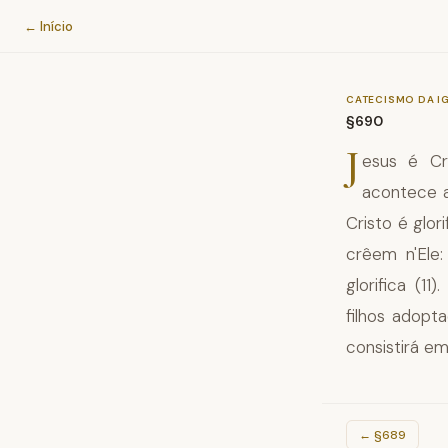
Catecismo da Igreja Católica
← Início
CATECISMO DA I
§690
J
esus é Cr
acontece a
Cristo é glor
crêem n'Ele:
glorifica (1
filhos adopt
consistirá em 
←
§689