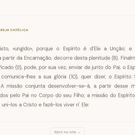
—
§690
GREJA CATÓLICA
isto, «ungido», porque o Espírito é d'Ele a Unção; e
 partir da Encarnação, decorre desta plenitude (8). Final
ificado (9), pode, por sua vez, enviar de junto do Pai, o Esp
 comunica-lhes a sua glória (10), quer dizer, o Espírit
1). A missão conjunta desenvolver-se-á, a partir desse
ados pelo Pai no Corpo do seu Filho: a missão do Espíri
uni-los a Cristo e fazê-los viver n' Ele:
Abrir no site →