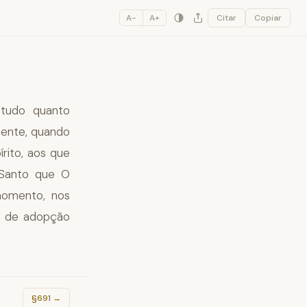
A−
A+
Citar
Copiar
 tudo quanto
mente, quando
írito, aos que
o Santo que O
 momento, nos
to de adopção
§691
→