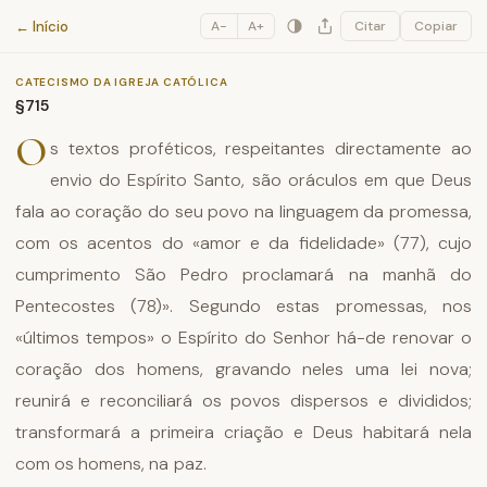
Catecismo da Igreja Católica
← Início
A−
A+
Citar
Copiar
CATECISMO DA IGREJA CATÓLICA
§715
O
s textos proféticos, respeitantes directamente ao
envio do Espírito Santo, são oráculos em que Deus
fala ao coração do seu povo na linguagem da promessa,
com os acentos do «amor e da fidelidade» (77), cujo
cumprimento São Pedro proclamará na manhã do
Pentecostes (78)». Segundo estas promessas, nos
«últimos tempos» o Espírito do Senhor há-de renovar o
coração dos homens, gravando neles uma lei nova;
reunirá e reconciliará os povos dispersos e divididos;
transformará a primeira criação e Deus habitará nela
com os homens, na paz.