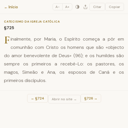
Catecismo da Igreja Católica
← Início
A−
A+
Citar
Copiar
CATECISMO DA IGREJA CATÓLICA
§725
F
inalmente, por Maria, o Espírito começa a pôr em
comunhão com Cristo os homens que são «objecto
do amor benevolente de Deus» (96); e os humildes são
sempre os primeiros a recebé-Lo: os pastores, os
magos, Simeão e Ana, os esposos de Caná e os
primeiros discípulos.
←
§724
§726
→
Abrir no site →