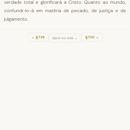
verdade total e glorificará a Cristo. Quanto ao mundo,
confundi-lo-á em matéria de pecado, de justiça e de
julgamento.
←
§728
§730
→
Abrir no site →