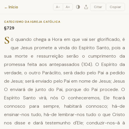
Catecismo da Igreja Católica
← Início
A−
A+
Citar
Copiar
CATECISMO DA IGREJA CATÓLICA
§729
S
ó quando chega a Hora em que vai ser glorificado, é
que Jesus promete a vinda do Espírito Santo, pois a
sua morte e ressurreição serão o cumprimento da
promessa feita aos antepassados (104). O Espírito da
verdade, o outro Paráclito, será dado pelo Pai a pedido
de Jesus; será enviado pelo Pai em nome de Jesus; Jesus
O enviará de junto do Pai, porque do Pai procede. O
Espírito Santo virá, nós O conheceremos, Ele ficará
connosco para sempre, habitará connosco; há-de
ensinar-nos tudo, há-de lembrar-nos tudo o que Cristo
nos disse e dará testemunho d'Ele; conduzir-nos-á à