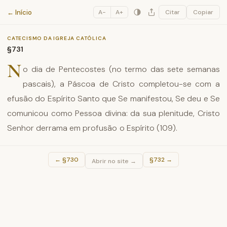
Catecismo da Igreja Católica
← Início
A−
A+
Citar
Copiar
CATECISMO DA IGREJA CATÓLICA
§731
N
o dia de Pentecostes (no termo das sete semanas
pascais), a Páscoa de Cristo completou-se com a
efusão do Espírito Santo que Se manifestou, Se deu e Se
comunicou como Pessoa divina: da sua plenitude, Cristo
Senhor derrama em profusão o Espírito (109).
←
§730
§732
→
Abrir no site →