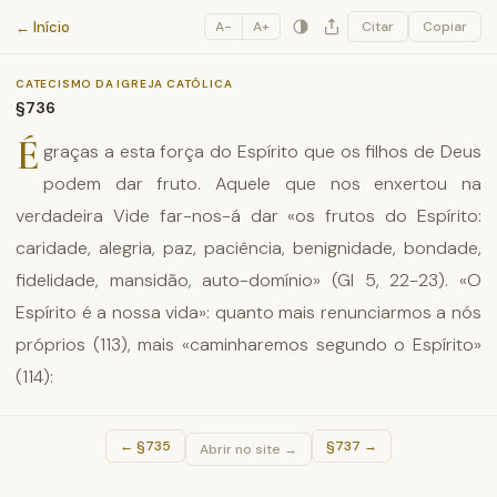
Catecismo da Igreja Católica
← Início
A−
A+
Citar
Copiar
CATECISMO DA IGREJA CATÓLICA
§736
É
graças a esta força do Espírito que os filhos de Deus
podem dar fruto. Aquele que nos enxertou na
verdadeira Vide far-nos-á dar «os frutos do Espírito:
caridade, alegria, paz, paciência, benignidade, bondade,
fidelidade, mansidão, auto-domínio» (Gl 5, 22-23). «O
Espírito é a nossa vida»: quanto mais renunciarmos a nós
próprios (113), mais «caminharemos segundo o Espírito»
(114):
←
§735
§737
→
Abrir no site →