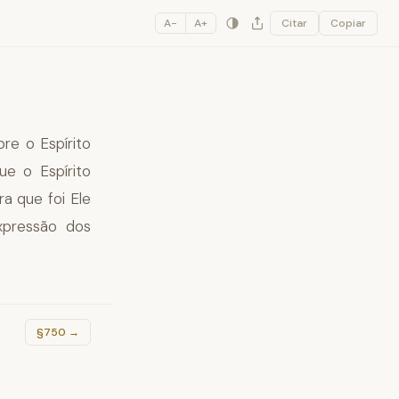
A−
A+
Citar
Copiar
re o Espírito
e o Espírito
a que foi Ele
xpressão dos
§750
→