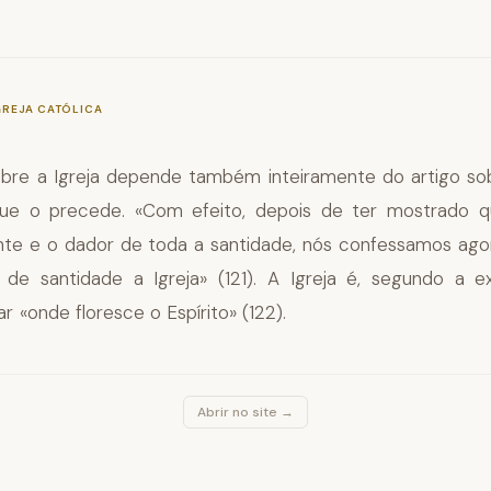
—
§749
GREJA CATÓLICA
obre a Igreja depende também inteiramente do artigo sob
que o precede. «Com efeito, depois de ter mostrado qu
nte e o dador de toda a santidade, nós confessamos agor
de santidade a Igreja» (121). A Igreja é, segundo a e
ar «onde floresce o Espírito» (122).
Abrir no site →