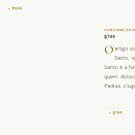
Catecismo da Igreja Católica
← Início
CATECISMO DA I
§749
O
artigo s
Santo, 
Santo é a fo
quem dotou 
Padres, o lug
←
§748