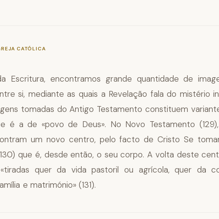
—
§753
GREJA CATÓLICA
da Escritura, encontramos grande quantidade de image
entre si, mediante as quais a Revelação fala do mistério 
magens tomadas do Antigo Testamento constituem variant
ue é a de «povo de Deus». No Novo Testamento (129),
ontram um novo centro, pelo facto de Cristo Se toma
130) que é, desde então, o seu corpo. A volta deste cen
«tiradas quer da vida pastoril ou agrícola, quer da c
ília e matrimónio» (131).