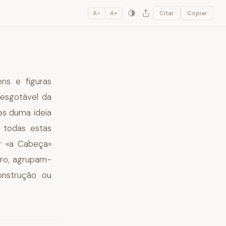
A−
A+
Citar
Copiar
ns e figuras
inesgotável da
es duma ideia
 todas estas
r «a Cabeça»
tro, agrupam-
onstrução ou