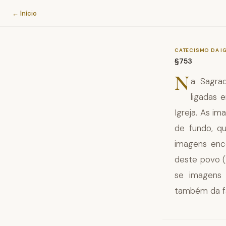
Catecismo da Igreja Católica
← Início
CATECISMO DA I
§753
N
a Sagra
ligadas 
Igreja. As i
de fundo, q
imagens enc
deste povo (
se imagens 
também da fam