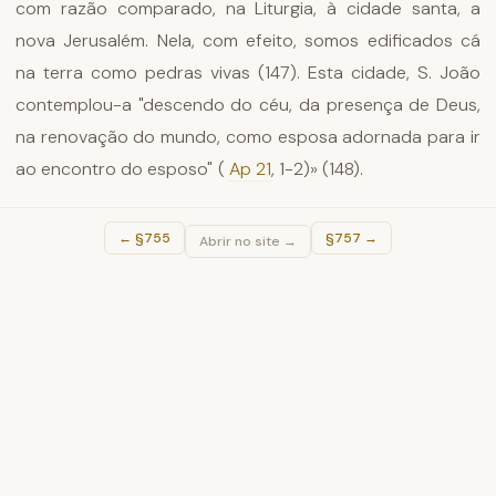
com razão comparado, na Liturgia, à cidade santa, a
nova Jerusalém. Nela, com efeito, somos edificados cá
na terra como pedras vivas (147). Esta cidade, S. João
contemplou-a "descendo do céu, da presença de Deus,
na renovação do mundo, como esposa adornada para ir
ao encontro do esposo" (
Ap 21
, 1-2)» (148).
←
§755
§757
→
Abrir no site →