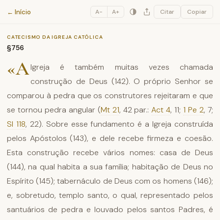
Catecismo da Igreja Católica
← Início
A−
A+
Citar
Copiar
CATECISMO DA IGREJA CATÓLICA
§756
«A
Igreja é também muitas vezes chamada
construção de Deus (142). O próprio Senhor se
comparou à pedra que os construtores rejeitaram e que
se tornou pedra angular (
Mt 21
, 42 par.:
Act 4
, 11;
1 Pe 2
, 7;
Sl 118
, 22). Sobre esse fundamento é a Igreja construída
pelos Apóstolos (143), e dele recebe firmeza e coesão.
Esta construção recebe vários nomes: casa de Deus
(144), na qual habita a sua família; habitação de Deus no
Espírito (145); tabernáculo de Deus com os homens (146);
e, sobretudo, templo santo, o qual, representado pelos
santuários de pedra e louvado pelos santos Padres, é