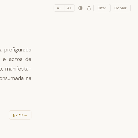
A−
A+
Citar
Copiar
: prefigurada
as e actos de
o, manifesta-
 consumada na
.
§779
→