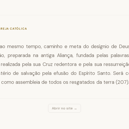
—
§778
GREJA CATÓLICA
, ao mesmo tempo, caminho e meta do desígnio de Deus
ão, preparada na antiga Aliança, fundada pelas palavr
, realizada pela sua Cruz redentora e pela sua ressurreiçã
ério de salvação pela efusão do Espírito Santo. Será
u como assembleia de todos os resgatados da terra (207)
Abrir no site →