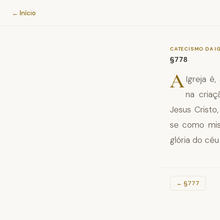
Catecismo da Igreja Católica
← Início
CATECISMO DA I
§778
A
Igreja é
na criaç
Jesus Cristo
se como mist
glória do cé
←
§777