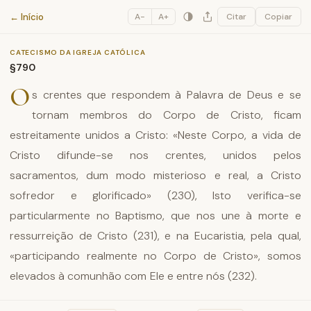
Catecismo da Igreja Católica
← Início
A−
A+
Citar
Copiar
CATECISMO DA IGREJA CATÓLICA
§790
O
s crentes que respondem à Palavra de Deus e se
tornam membros do Corpo de Cristo, ficam
estreitamente unidos a Cristo: «Neste Corpo, a vida de
Cristo difunde-se nos crentes, unidos pelos
sacramentos, dum modo misterioso e real, a Cristo
sofredor e glorificado» (230), Isto verifica-se
particularmente no Baptismo, que nos une à morte e
ressurreição de Cristo (231), e na Eucaristia, pela qual,
«participando realmente no Corpo de Cristo», somos
elevados à comunhão com Ele e entre nós (232).