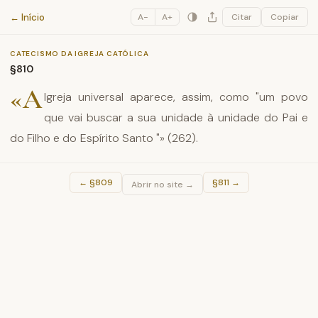
Catecismo da Igreja Católica
← Início
A−
A+
Citar
Copiar
CATECISMO DA IGREJA CATÓLICA
§810
«A
Igreja universal aparece, assim, como "um povo
que vai buscar a sua unidade à unidade do Pai e
do Filho e do Espírito Santo "» (262).
←
§809
§811
→
Abrir no site →