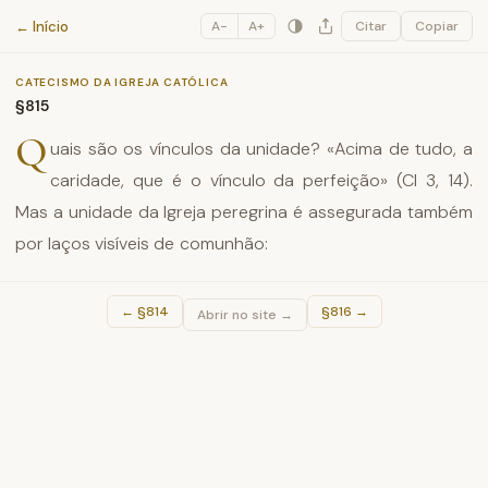
Catecismo da Igreja Católica
← Início
A−
A+
Citar
Copiar
CATECISMO DA IGREJA CATÓLICA
§815
Q
uais são os vínculos da unidade? «Acima de tudo, a
caridade, que é o vínculo da perfeição» (Cl 3, 14).
Mas a unidade da Igreja peregrina é assegurada também
por laços visíveis de comunhão:
←
§814
§816
→
Abrir no site →