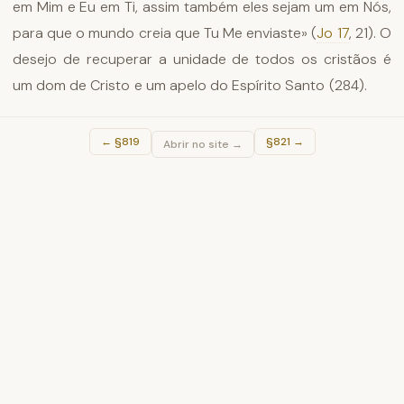
em Mim e Eu em Ti, assim também eles sejam um em Nós,
para que o mundo creia que Tu Me enviaste» (
Jo 17
, 21). O
desejo de recuperar a unidade de todos os cristãos é
um dom de Cristo e um apelo do Espírito Santo (284).
←
§819
§821
→
Abrir no site →