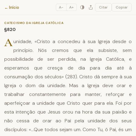
Catecismo da Igreja Católica
← Início
A−
A+
Citar
Copiar
CATECISMO DA IGREJA CATÓLICA
§820
A
unidade, «Cristo a concedeu à sua Igreja desde o
princípio. Nós cremos que ela subsiste, sem
possibilidade de ser perdida, na Igreja Católica, e
esperamos que cresça de dia para dia até à
consumação dos séculos» (283). Cristo dá sempre à sua
Igreja o dom da unidade. Mas a Igreja deve orar e
trabalhar constantemente para manter, reforçar e
aperfeiçoar a unidade que Cristo quer para ela. Foi por
esta intenção que Jesus orou na hora da sua paixão e
não cessa de orar ao Pai pela unidade dos seus
discípulos: «...Que todos sejam um. Como Tu, ó Pai, és um