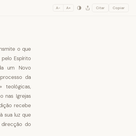
A−
A+
Citar
Copiar
ansmite o que
pelo Espírito
inda um Novo
 processo da
» teológicas,
o nas Igrejas
adição recebe
à sua luz que
 direcção do