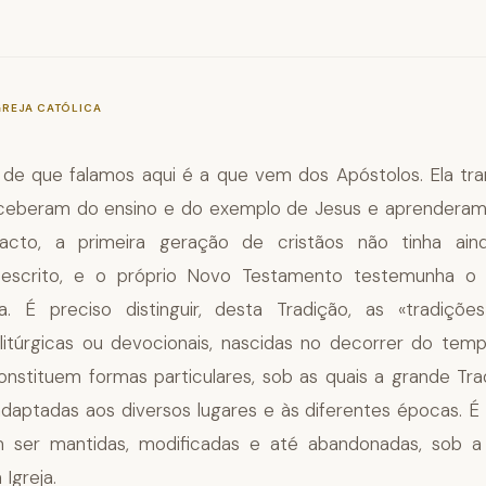
—
§83
GREJA CATÓLICA
 de que falamos aqui é a que vem dos Apóstolos. Ela tr
ceberam do ensino e do exemplo de Jesus e aprenderam 
acto, a primeira geração de cristãos não tinha a
escrito, e o próprio Novo Testamento testemunha o
a. É preciso distinguir, desta Tradição, as «tradições
s, litúrgicas ou devocionais, nascidas no decorrer do temp
 constituem formas particulares, sob as quais a grande Tr
daptadas aos diversos lugares e às diferentes épocas. É 
 ser mantidas, modificadas e até abandonadas, sob a
 Igreja.