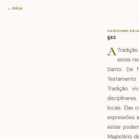
Catecismo da Igreja Católica
← Início
CATECISMO DA I
§83
A
Tradição
estes re
Santo. De f
Testamento 
Tradição viv
disciplinare
locais. Elas
expressões a
estas podem
Magistério da