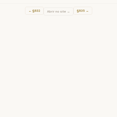
←
§832
§835
→
Abrir no site →