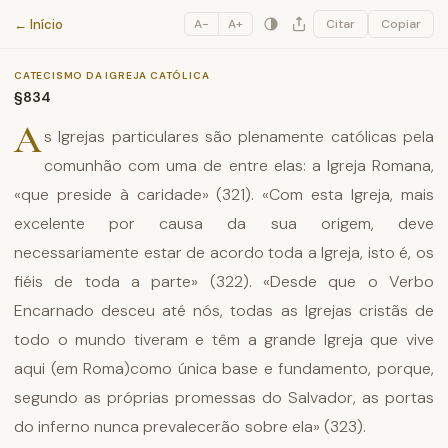
Catecismo da Igreja Católica
← Início
A−
A+
Citar
Copiar
CATECISMO DA IGREJA CATÓLICA
§834
A
s Igrejas particulares são plenamente católicas pela
comunhão com uma de entre elas: a Igreja Romana,
«que preside à caridade» (321). «Com esta Igreja, mais
excelente por causa da sua origem, deve
necessariamente estar de acordo toda a Igreja, isto é, os
fiéis de toda a parte» (322). «Desde que o Verbo
Encarnado desceu até nós, todas as Igrejas cristãs de
todo o mundo tiveram e têm a grande Igreja que vive
aqui (em Roma)como única base e fundamento, porque,
segundo as próprias promessas do Salvador, as portas
do inferno nunca prevalecerão sobre ela» (323).