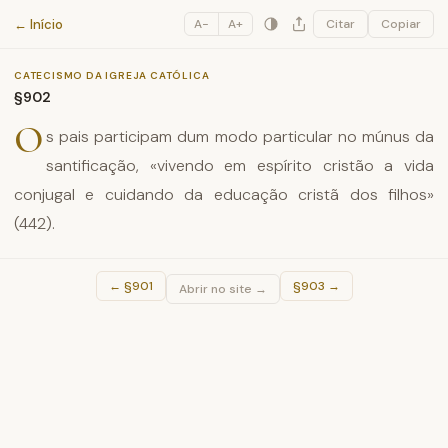
Catecismo da Igreja Católica
← Início
A−
A+
Citar
Copiar
CATECISMO DA IGREJA CATÓLICA
§902
O
s pais participam dum modo particular no múnus da
santificação, «vivendo em espírito cristão a vida
conjugal e cuidando da educação cristã dos filhos»
(442).
←
§901
§903
→
Abrir no site →