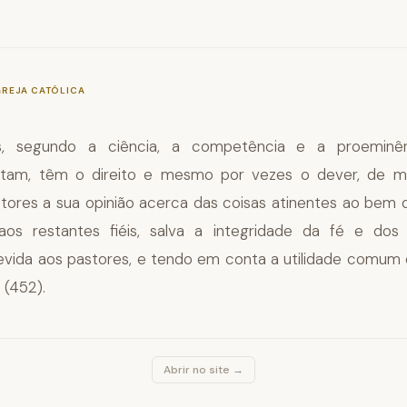
—
§907
GREJA CATÓLICA
is, segundo a ciência, a competência e a proemin
utam, têm o direito e mesmo por vezes o dever, de ma
tores a sua opinião acerca das coisas atinentes ao bem d
os restantes fiéis, salva a integridade da fé e dos
evida aos pastores, e tendo em conta a utilidade comum 
 (452).
Abrir no site →