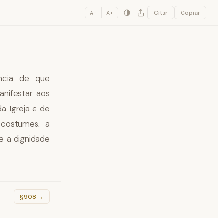
A−
A+
Citar
Copiar
ência de que
nifestar aos
a Igreja e de
 costumes, a
e a dignidade
§908
→