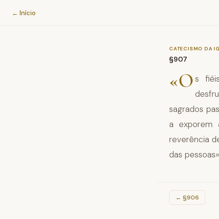
Catecismo da Igreja Católica
← Início
CATECISMO DA I
§907
«O
s fié
desfr
sagrados pas
a exporem a
reverência d
das pessoas»
←
§906