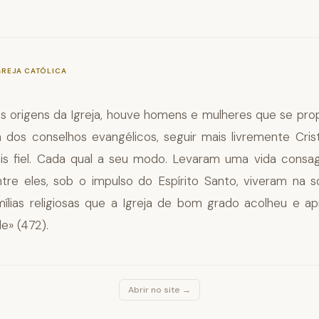
—
§918
GREJA CATÓLICA
s origens da Igreja, houve homens e mulheres que se pro
a dos conselhos evangélicos, seguir mais livremente Cris
s fiel. Cada qual a seu modo. Levaram uma vida consag
tre eles, sob o impulso do Espírito Santo, viveram na so
ílias religiosas que a Igreja de bom grado acolheu e 
e» (472).
Abrir no site →