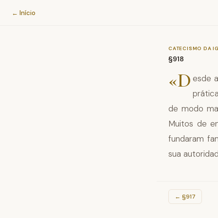
Catecismo da Igreja Católica
← Início
CATECISMO DA I
§918
«D
esde a
prátic
de modo mai
Muitos de en
fundaram fam
sua autoridad
←
§917