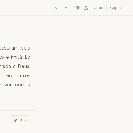
A−
A+
Citar
Copiar
puseram, pela
to e imitá-Lo
rada a Deus.
lidão; outros
aprovou com a
§919
→