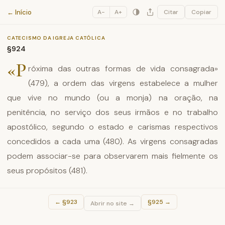
Catecismo da Igreja Católica
← Início
A−
A+
Citar
Copiar
CATECISMO DA IGREJA CATÓLICA
§924
«P
róxima das outras formas de vida consagrada»
(479), a ordem das virgens estabelece a mulher
que vive no mundo (ou a monja) na oração, na
penitência, no serviço dos seus irmãos e no trabalho
apostólico, segundo o estado e carismas respectivos
concedidos a cada uma (480). As virgens consagradas
podem associar-se para observarem mais fielmente os
seus propósitos (481).
←
§923
§925
→
Abrir no site →