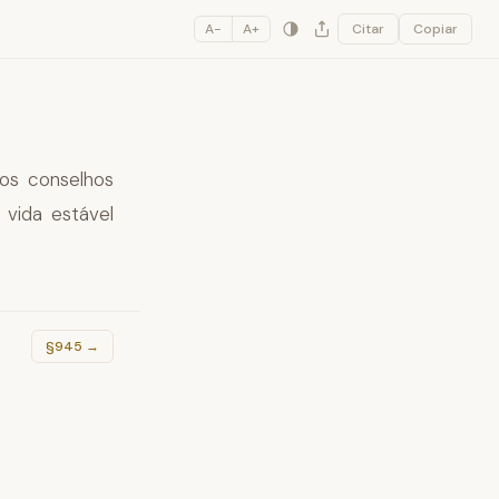
A−
A+
Citar
Copiar
dos conselhos
 vida estável
§945
→