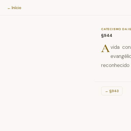
Catecismo da Igreja Católica
← Início
CATECISMO DA I
§944
A
vida con
evangéli
reconhecido p
←
§943