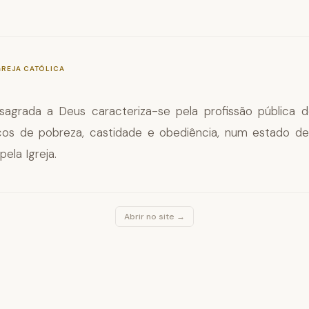
—
§944
GREJA CATÓLICA
sagrada a Deus caracteriza-se pela profissão pública 
cos de pobreza, castidade e obediência, num estado de
ela Igreja.
Abrir no site →