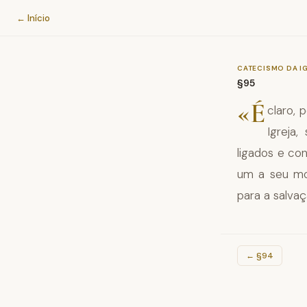
Catecismo da Igreja Católica
← Início
CATECISMO DA I
§95
«É
claro, 
Igreja
ligados e co
um a seu mo
para a salvaç
←
§94