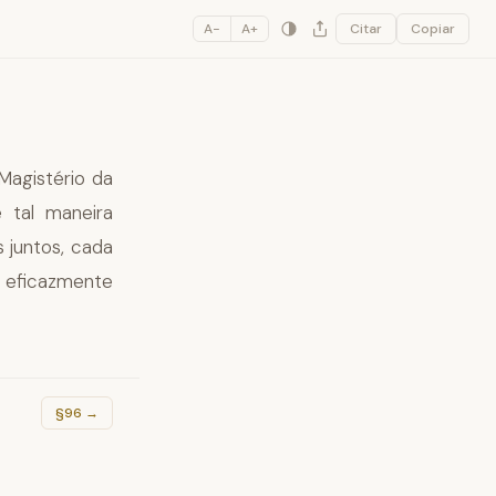
A−
A+
Citar
Copiar
 Magistério da
 tal maneira
 juntos, cada
 eficazmente
§96
→