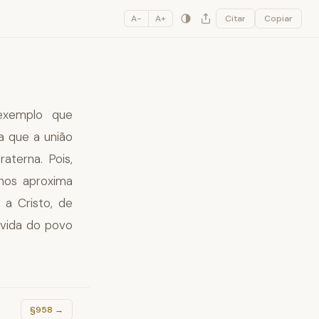
A−
A+
Citar
Copiar
exemplo que
 que a união
aterna. Pois,
nos aproxima
a Cristo, de
vida do povo
§958
→