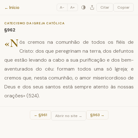
Catecismo da Igreja Católica
← Início
A−
A+
Citar
Copiar
CATECISMO DA IGREJA CATÓLICA
§962
«N
ós cremos na comunhão de todos os fiéis de
Cristo: dos que peregrinam na terra, dos defuntos
que estão levando a cabo a sua purificação e dos bem-
aventurados do céu: formam todos uma só Igreja; e
cremos que, nesta comunhão, o amor misericordioso de
Deus e dos seus santos está sempre atento às nossas
orações» (524).
←
§961
§963
→
Abrir no site →