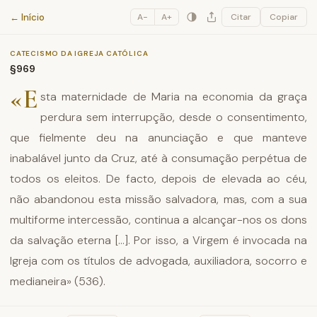
Catecismo da Igreja Católica
← Início
A−
A+
Citar
Copiar
CATECISMO DA IGREJA CATÓLICA
§969
«E
sta maternidade de Maria na economia da graça
perdura sem interrupção, desde o consentimento,
que fielmente deu na anunciação e que manteve
inabalável junto da Cruz, até à consumação perpétua de
todos os eleitos. De facto, depois de elevada ao céu,
não abandonou esta missão salvadora, mas, com a sua
multiforme intercessão, continua a alcançar-nos os dons
da salvação eterna [...]. Por isso, a Virgem é invocada na
Igreja com os títulos de advogada, auxiliadora, socorro e
medianeira» (536).