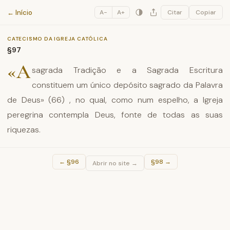
Catecismo da Igreja Católica
← Início
A−
A+
Citar
Copiar
CATECISMO DA IGREJA CATÓLICA
§97
«A
sagrada Tradição e a Sagrada Escritura
constituem um único depósito sagrado da Palavra
de Deus» (66) , no qual, como num espelho, a Igreja
peregrina contempla Deus, fonte de todas as suas
riquezas.
←
§96
§98
→
Abrir no site →