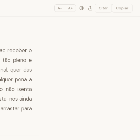
A−
A+
Citar
Copiar
 ao receber o
 tão pleno e
nal, quer das
alquer pena a
mo não isenta
sta-nos ainda
arrastar para