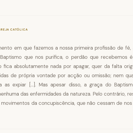
—
§978
GREJA CATÓLICA
ento em que fazemos a nossa primeira profissão de fé,
 Baptismo que nos purifica, o perdão que recebemos é
o fica absolutamente nada por apagar, quer da falta origi
idas de própria vontade por acção ou omissão; nem qu
a as expiar [...]. Mas apesar disso, a graça do Baptis
enhuma das enfermidades da natureza. Pelo contrário, re
movimentos da concupiscência, que não cessam de nos 