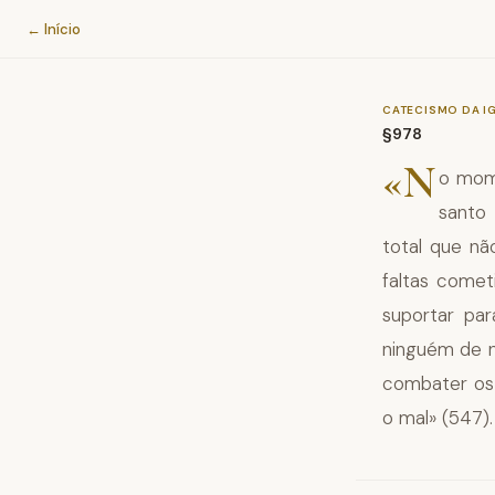
Catecismo da Igreja Católica
← Início
CATECISMO DA I
§978
«N
o mom
santo
total que nã
faltas comet
suportar par
ninguém de n
combater os 
o mal» (547).