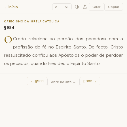
Catecismo da Igreja Católica
← Início
A−
A+
Citar
Copiar
CATECISMO DA IGREJA CATÓLICA
§984
O
Credo relaciona «o perdão dos pecados» com a
profissão de fé no Espírito Santo. De facto, Cristo
ressuscitado confiou aos Apóstolos o poder de perdoar
os pecados, quando lhes deu o Espírito Santo.
←
§983
§985
→
Abrir no site →